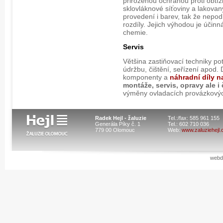
přirozenou ochranou proti obt
sklovláknové síťoviny a lakovan
provedení i barev, tak že nepodl
rozdíly. Jejich výhodou je účin
chemie.
Servis
Většina zastiňovací techniky po
údržbu, čištění, seřízení apod
komponenty a
náhradní díly n
montáže, servis, opravy ale i 
výměny ovladacích provázkový
Radek Hejl - žaluzie
Tel.:/fax: 585 961 155
Generála Píky č. 1
Tel.: 602 710 036
779 00 Olomouc
Web:
www.zaluziehejl.
webd