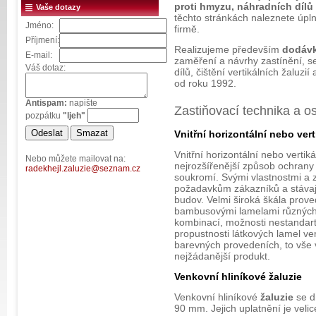
proti hmyzu, náhradních dílů
Vaše dotazy
těchto stránkách naleznete úpl
Jméno:
firmě.
Příjmení:
Realizujeme především
dodávk
E-mail:
zaměření a návrhy zastínění, se
Váš dotaz:
dílů, čištění vertikálních žaluz
od roku 1992.
Antispam:
napište
Zastiňovací technika a os
pozpátku
"ljeh"
Vnitřní horizontální nebo vert
Vnitřní horizontální nebo vertik
Nebo můžete mailovat na:
nejrozšířenější způsob ochrany 
radekhejl.zaluzie@seznam.cz
soukromí. Svými vlastnostmi a 
požadavkům zákazníků a stávají
budov. Velmi široká škála prove
bambusovými lamelami různých 
kombinací, možnosti nestandartn
propustnosti látkových lamel ve
barevných provedeních, to vše vy
nejžádanější produkt.
Venkovní hliníkové žaluzie
Venkovní hliníkové
žaluzie
se d
90 mm. Jejich uplatnění je veli