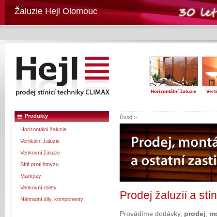
Žaluzie Hejl Olomouc
Horizontální žaluzie
Vert
Produkty
Úvod >
Horizontální žaluzie
Vertikální žaluzie
Venkovní žaluzie
Sítě proti hmyzu
Markýzy
Venkovní rolety
Prodej žaluzií a st
Náhradní díly, komponenty
Provádíme dodávky,
prodej
,
mo