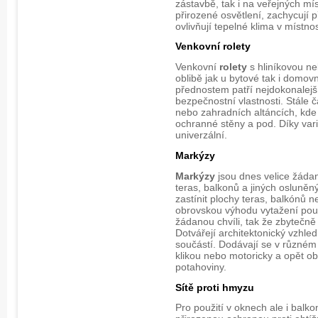
zástavbě, tak i na veřejných mí
přirozené osvětlení, zachycují 
ovlivňují tepelné klima v místnos
Venkovní rolety
Venkovní
rolety
s hliníkovou ne
oblibě jak u bytové tak i domov
přednostem patří nejdokonalejší 
bezpečnostní vlastnosti. Stále ča
nebo zahradních altáncích, kde
ochranné stěny a pod. Díky variab
univerzální.
Markýzy
Markýzy
jsou dnes velice žáda
teras, balkonů a jiných osluně
zastínit plochy teras, balkónů 
obrovskou výhodu vytažení pou
žádanou chvíli, tak že zbytečně
Dotvářejí architektonický vzhled
součástí. Dodávají se v různém 
klikou nebo motoricky a opět o
potahoviny.
Sítě proti hmyzu
Pro použití v oknech ale i balko